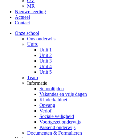
OV
MR
Nieuwe leerling
Actueel
Contact
Onze school
Ons onderwijs
Units
Unit 1
Unit 2
Unit 3
Unit 4
Unit 5
Team
Informatie
Schooltijden
Vakanties en vrije dagen
Kinderkabinet
Opvang
Verlof
Sociale veiligheid
Voortgezet onderwijs
Passend onderwijs
Documenten & Formulieren