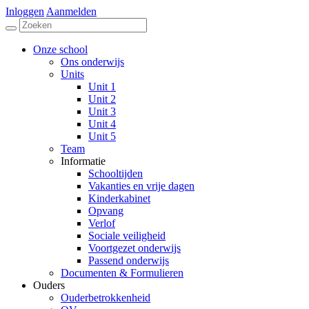
Inloggen
Aanmelden
Onze school
Ons onderwijs
Units
Unit 1
Unit 2
Unit 3
Unit 4
Unit 5
Team
Informatie
Schooltijden
Vakanties en vrije dagen
Kinderkabinet
Opvang
Verlof
Sociale veiligheid
Voortgezet onderwijs
Passend onderwijs
Documenten & Formulieren
Ouders
Ouderbetrokkenheid