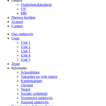
Ouders
Ouderbetrokkenheid
OV
MR
Nieuwe leerling
Actueel
Contact
Ons onderwijs
Units
Unit 1
Unit 2
Unit 3
Unit 4
Unit 5
Team
Informatie
Schooltijden
Vakanties en vrije dagen
Kinderkabinet
Opvang
Verlof
Sociale veiligheid
Voortgezet onderwijs
Passend onderwijs