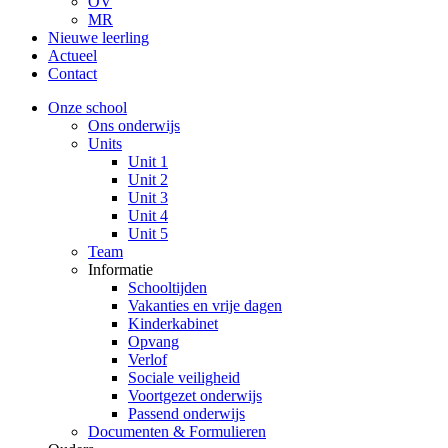
OV
MR
Nieuwe leerling
Actueel
Contact
Onze school
Ons onderwijs
Units
Unit 1
Unit 2
Unit 3
Unit 4
Unit 5
Team
Informatie
Schooltijden
Vakanties en vrije dagen
Kinderkabinet
Opvang
Verlof
Sociale veiligheid
Voortgezet onderwijs
Passend onderwijs
Documenten & Formulieren