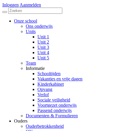
Inloggen
Aanmelden
Onze school
Ons onderwijs
Units
Unit 1
Unit 2
Unit 3
Unit 4
Unit 5
Team
Informatie
Schooltijden
Vakanties en vrije dagen
Kinderkabinet
Opvang
Verlof
Sociale veiligheid
Voortgezet onderwijs
Passend onderwijs
Documenten & Formulieren
Ouders
Ouderbetrokkenheid