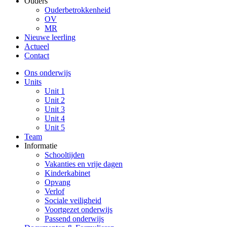
Ouders
Ouderbetrokkenheid
OV
MR
Nieuwe leerling
Actueel
Contact
Ons onderwijs
Units
Unit 1
Unit 2
Unit 3
Unit 4
Unit 5
Team
Informatie
Schooltijden
Vakanties en vrije dagen
Kinderkabinet
Opvang
Verlof
Sociale veiligheid
Voortgezet onderwijs
Passend onderwijs