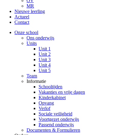
OV
MR
Nieuwe leerling
Actueel
Contact
Onze school
Ons onderwijs
Units
Unit 1
Unit 2
Unit 3
Unit 4
Unit 5
Team
Informatie
Schooltijden
Vakanties en vrije dagen
Kinderkabinet
Opvang
Verlof
Sociale veiligheid
Voortgezet onderwijs
Passend onderwijs
Documenten & Formulieren