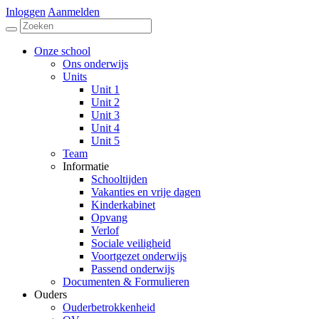
Inloggen
Aanmelden
Onze school
Ons onderwijs
Units
Unit 1
Unit 2
Unit 3
Unit 4
Unit 5
Team
Informatie
Schooltijden
Vakanties en vrije dagen
Kinderkabinet
Opvang
Verlof
Sociale veiligheid
Voortgezet onderwijs
Passend onderwijs
Documenten & Formulieren
Ouders
Ouderbetrokkenheid