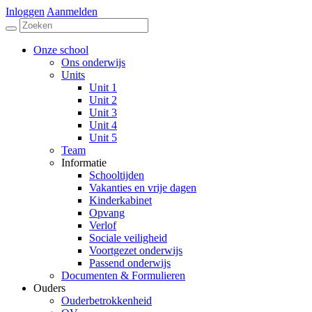
Inloggen
Aanmelden
Onze school
Ons onderwijs
Units
Unit 1
Unit 2
Unit 3
Unit 4
Unit 5
Team
Informatie
Schooltijden
Vakanties en vrije dagen
Kinderkabinet
Opvang
Verlof
Sociale veiligheid
Voortgezet onderwijs
Passend onderwijs
Documenten & Formulieren
Ouders
Ouderbetrokkenheid