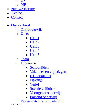
OV
MR
Nieuwe leerling
Actueel
Contact
Onze school
Ons onderwijs
Units
Unit 1
Unit 2
Unit 3
Unit 4
Unit 5
Team
Informatie
Schooltijden
Vakanties en vrije dagen
Kinderkabinet
Opvang
Verlof
Sociale veiligheid
Voortgezet onderwijs
Passend onderwijs
Documenten & Formulieren