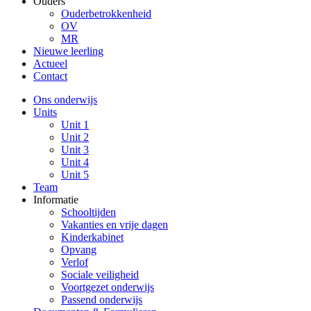
Ouders
Ouderbetrokkenheid
OV
MR
Nieuwe leerling
Actueel
Contact
Ons onderwijs
Units
Unit 1
Unit 2
Unit 3
Unit 4
Unit 5
Team
Informatie
Schooltijden
Vakanties en vrije dagen
Kinderkabinet
Opvang
Verlof
Sociale veiligheid
Voortgezet onderwijs
Passend onderwijs