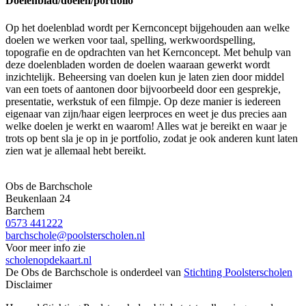
Doelenblad/doelen/portfolio
Op het doelenblad wordt per Kernconcept bijgehouden aan welke
doelen we werken voor taal, spelling, werkwoordspelling,
topografie en de opdrachten van het Kernconcept. Met behulp van
deze doelenbladen worden de doelen waaraan gewerkt wordt
inzichtelijk. Beheersing van doelen kun je laten zien door middel
van een toets of aantonen door bijvoorbeeld door een gesprekje,
presentatie, werkstuk of een filmpje. Op deze manier is iedereen
eigenaar van zijn/haar eigen leerproces en weet je dus precies aan
welke doelen je werkt en waarom! Alles wat je bereikt en waar je
trots op bent sla je op in je portfolio, zodat je ook anderen kunt laten
zien wat je allemaal hebt bereikt.
Obs de Barchschole
Beukenlaan 24
Barchem
0573 441222
barchschole@poolsterscholen.nl
Voor meer info zie
scholenopdekaart.nl
De Obs de Barchschole is onderdeel van
Stichting Poolsterscholen
Disclaimer