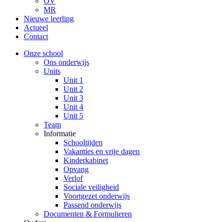
OV
MR
Nieuwe leerling
Actueel
Contact
Onze school
Ons onderwijs
Units
Unit 1
Unit 2
Unit 3
Unit 4
Unit 5
Team
Informatie
Schooltijden
Vakanties en vrije dagen
Kinderkabinet
Opvang
Verlof
Sociale veiligheid
Voortgezet onderwijs
Passend onderwijs
Documenten & Formulieren