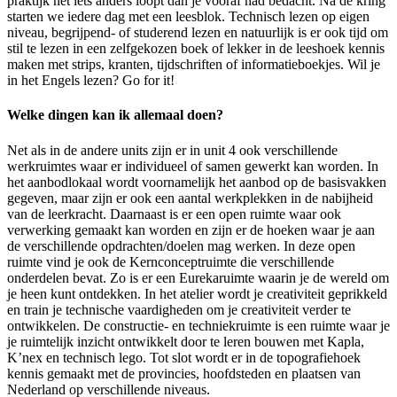
praktijk net iets anders loopt dan je vooraf had bedacht. Na de kring
starten we iedere dag met een leesblok. Technisch lezen op eigen
niveau, begrijpend- of studerend lezen en natuurlijk is er ook tijd om
stil te lezen in een zelfgekozen boek of lekker in de leeshoek kennis
maken met strips, kranten, tijdschriften of informatieboekjes. Wil je
in het Engels lezen? Go for it!
Welke dingen kan ik allemaal doen?
Net als in de andere units zijn er in unit 4 ook verschillende
werkruimtes waar er individueel of samen gewerkt kan worden. In
het aanbodlokaal wordt voornamelijk het aanbod op de basisvakken
gegeven, maar zijn er ook een aantal werkplekken in de nabijheid
van de leerkracht. Daarnaast is er een open ruimte waar ook
verwerking gemaakt kan worden en zijn er de hoeken waar je aan
de verschillende opdrachten/doelen mag werken. In deze open
ruimte vind je ook de Kernconceptruimte die verschillende
onderdelen bevat. Zo is er een Eurekaruimte waarin je de wereld om
je heen kunt ontdekken. In het atelier wordt je creativiteit geprikkeld
en train je technische vaardigheden om je creativiteit verder te
ontwikkelen. De constructie- en techniekruimte is een ruimte waar je
je ruimtelijk inzicht ontwikkelt door te leren bouwen met Kapla,
K’nex en technisch lego. Tot slot wordt er in de topografiehoek
kennis gemaakt met de provincies, hoofdsteden en plaatsen van
Nederland op verschillende niveaus.