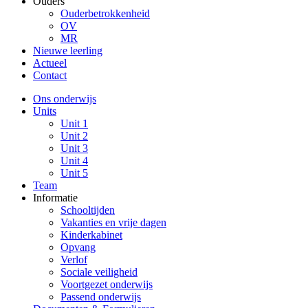
Ouders
Ouderbetrokkenheid
OV
MR
Nieuwe leerling
Actueel
Contact
Ons onderwijs
Units
Unit 1
Unit 2
Unit 3
Unit 4
Unit 5
Team
Informatie
Schooltijden
Vakanties en vrije dagen
Kinderkabinet
Opvang
Verlof
Sociale veiligheid
Voortgezet onderwijs
Passend onderwijs