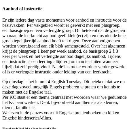
Aanbod of instructie
Er zijn iedere dag vaste momenten voor aanbod en instructie voor de
basisvakken. Per vakgebied wordt er gewerkt met een plusgroep,
een basisgroep en een verlengde groep. Dit betekent dat de groepen
waaraan de leerkracht aanbod geeft klein(er) zijn en dus niet de hele
groep tegelijkertijd aanbod hoeft te krijgen. Deze aanbodgroepen
worden voorafgaand aan elk blok samengesteld. Over het algemeen
krijgt de plusgroep 1 keer per week aanbod, de basisgroep 2 à 3
keer per week en het verlengde aanbod dagelijks aanbod. Tijdens
een instructie is een leerling altijd vrij om aan te sluiten wanneer
hij/zij dat zelf prettig vindt. Na de instructie wordt er verder gewerkt
of is er verlengde instructie onder leiding van een leerkracht.
Op dinsdag is het in unit 4 English Tuesday. Dit betekent dat we op
deze dag zoveel mogelijk Engels proberen te praten om kennis te
maken met de Engelse taal.
Per KC staat er een thema centraal met woorden waar we gedurende
het KC aan werken. Denk bijvoorbeeld aan thema's als kleuren,
dieren, familie etc.
We lezen in de pauzes voor uit Engelse prentenboeken en kijken
Engelse kinderseries/-films.