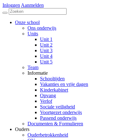
Inloggen
Aanmelden
Onze school
Ons onderwijs
Units
Unit 1
Unit 2
Unit 3
Unit 4
Unit 5
Team
Informatie
Schooltijden
Vakanties en vrije dagen
Kinderkabinet
Opvang
Verlof
Sociale veiligheid
Voortgezet onderwijs
Passend onderwijs
Documenten & Formulieren
Ouders
Ouderbetrokkenheid