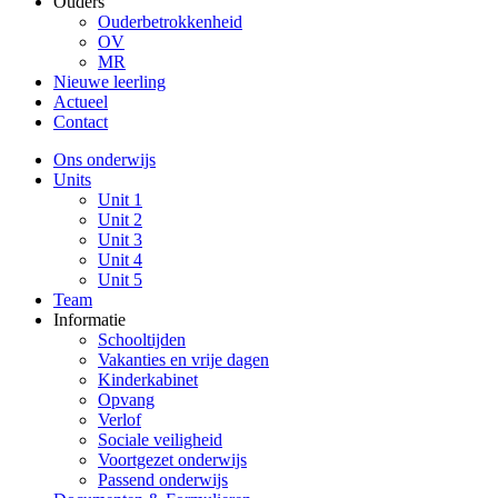
Ouders
Ouderbetrokkenheid
OV
MR
Nieuwe leerling
Actueel
Contact
Ons onderwijs
Units
Unit 1
Unit 2
Unit 3
Unit 4
Unit 5
Team
Informatie
Schooltijden
Vakanties en vrije dagen
Kinderkabinet
Opvang
Verlof
Sociale veiligheid
Voortgezet onderwijs
Passend onderwijs