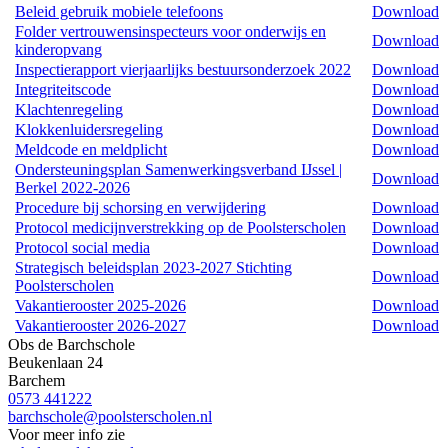
Beleid gebruik mobiele telefoons
Download
Folder vertrouwensinspecteurs voor onderwijs en
Download
kinderopvang
Inspectierapport vierjaarlijks bestuursonderzoek 2022
Download
Integriteitscode
Download
Klachtenregeling
Download
Klokkenluidersregeling
Download
Meldcode en meldplicht
Download
Ondersteuningsplan Samenwerkingsverband IJssel |
Download
Berkel 2022-2026
Procedure bij schorsing en verwijdering
Download
Protocol medicijnverstrekking op de Poolsterscholen
Download
Protocol social media
Download
Strategisch beleidsplan 2023-2027 Stichting
Download
Poolsterscholen
Vakantierooster 2025-2026
Download
Vakantierooster 2026-2027
Download
Obs de Barchschole
Beukenlaan 24
Barchem
0573 441222
barchschole@poolsterscholen.nl
Voor meer info zie