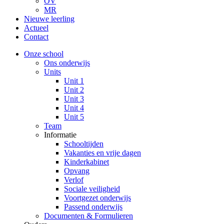
OV
MR
Nieuwe leerling
Actueel
Contact
Onze school
Ons onderwijs
Units
Unit 1
Unit 2
Unit 3
Unit 4
Unit 5
Team
Informatie
Schooltijden
Vakanties en vrije dagen
Kinderkabinet
Opvang
Verlof
Sociale veiligheid
Voortgezet onderwijs
Passend onderwijs
Documenten & Formulieren