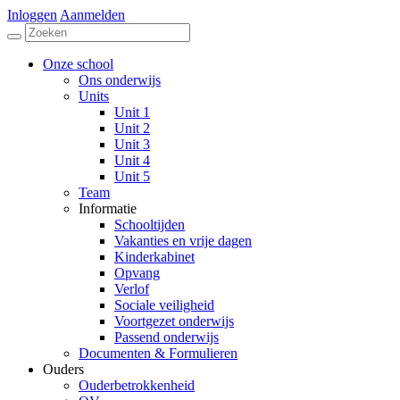
Inloggen
Aanmelden
Onze school
Ons onderwijs
Units
Unit 1
Unit 2
Unit 3
Unit 4
Unit 5
Team
Informatie
Schooltijden
Vakanties en vrije dagen
Kinderkabinet
Opvang
Verlof
Sociale veiligheid
Voortgezet onderwijs
Passend onderwijs
Documenten & Formulieren
Ouders
Ouderbetrokkenheid