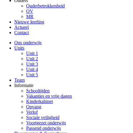
Ouders
Ouderbetrokkenheid
OV
MR
Nieuwe leerling
Actueel
Contact
Ons onderwijs
Units
Unit 1
Unit 2
Unit 3
Unit 4
Unit 5
Team
Informatie
Schooltijden
Vakanties en vrije dagen
Kinderkabinet
Opvang
Verlof
Sociale veiligheid
Voortgezet onderwijs
Passend onderwijs