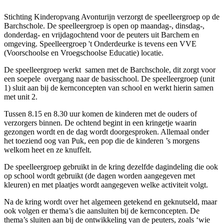
Stichting Kinderopvang Avonturijn verzorgt de speelleergroep op de
Barchschole. De speelleergroep is open op maandag-, dinsdag-,
donderdag- en vrijdagochtend voor de peuters uit Barchem en
omgeving. Speelleergroep 't Onderdeurke is tevens een VVE
(Voorschoolse en Vroegschoolse Educatie) locatie.
De speelleergroep werkt samen met de Barchschole, dit zorgt voor
een soepele overgang naar de basis­school. De speelleergroep (unit
1) sluit aan bij de kernconcepten van school en werkt hierin samen
met unit 2.
Tussen 8.15 en 8.30 uur komen de kinderen met de ouders of
verzorgers binnen. De ochtend begint in een kringetje waarin
gezongen wordt en de dag wordt doorgesproken. Allemaal onder
het toeziend oog van Puk, een pop die de kinderen ’s morgens
welkom heet en ze knuffelt.
De speelleergroep gebruikt in de kring dezelfde dagindeling die ook
op school wordt gebruikt (de dagen worden aange­geven met
kleuren) en met plaatjes wordt aangegeven welke activiteit volgt.
Na de kring wordt over het algemeen getekend en geknutseld, maar
ook volgen er thema’s die aan­sluiten bij de kernconcepten. De
thema’s sluiten aan bij de ontwikkeling van de peuters, zoals ‘wie