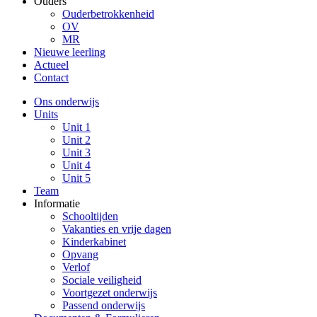
Ouders
Ouderbetrokkenheid
OV
MR
Nieuwe leerling
Actueel
Contact
Ons onderwijs
Units
Unit 1
Unit 2
Unit 3
Unit 4
Unit 5
Team
Informatie
Schooltijden
Vakanties en vrije dagen
Kinderkabinet
Opvang
Verlof
Sociale veiligheid
Voortgezet onderwijs
Passend onderwijs