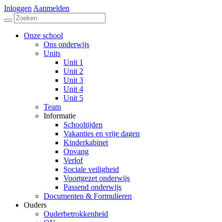
Inloggen
Aanmelden
Onze school
Ons onderwijs
Units
Unit 1
Unit 2
Unit 3
Unit 4
Unit 5
Team
Informatie
Schooltijden
Vakanties en vrije dagen
Kinderkabinet
Opvang
Verlof
Sociale veiligheid
Voortgezet onderwijs
Passend onderwijs
Documenten & Formulieren
Ouders
Ouderbetrokkenheid