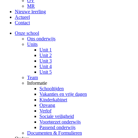
OV
MR
Nieuwe leerling
Actueel
Contact
Onze school
Ons onderwijs
Units
Unit 1
Unit 2
Unit 3
Unit 4
Unit 5
Team
Informatie
Schooltijden
Vakanties en vrije dagen
Kinderkabinet
Opvang
Verlof
Sociale veiligheid
Voortgezet onderwijs
Passend onderwijs
Documenten & Formulieren